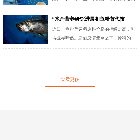
2022年10月5日，F3未来水产饲料挑战赛宣
布了三家公司分别赢得各类别大奖。来自中
“水产营养研究进展和鱼粉替代技
国的公司，富海生物运用独特的“富太子”产
术”云课答网友问
近日，鱼粉等饲料原料价格的持续走高，引
品，以去皮大豆和豆粕经过微生物和酶的液
得业界哗然。新冠疫情笼罩之下，原料的大
体发酵，作为主要原料生产的加州鲈饲料，
涨无疑更为加大了国内饲料企业的经营压
成功荣获肉食性鱼类挑战赛大奖。Aquafeed
力，涨价潮随即而来。
Magazine（水产饲料杂志）对富海生物公司
水产总监余进峰先生，进行了专访。
查看更多