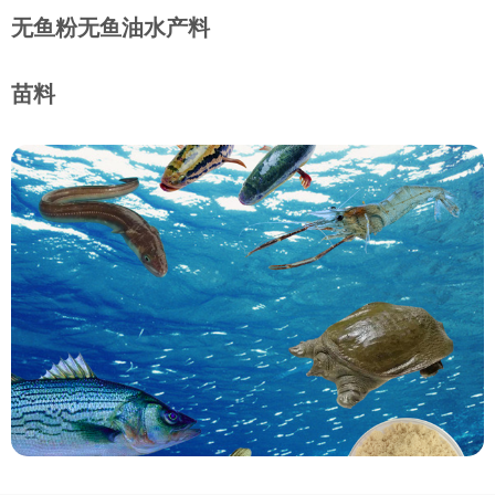
无鱼粉无鱼油水产料
苗料