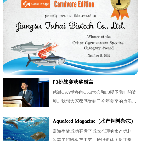
F3挑战赛获奖感言
感谢GSA举办的Goal大会和F3授予我们的奖
项。我想大家都感受到了今年夏季的热浪袭
人，许多地方干旱缺水。在接下来的数年
里，我们可能还没办法移民火星，我们不得
Aquafeed Magazine（水产饲料杂志）
不生活在地球上。所以我们必须保护地球，
专访F3获奖公司富海生物——效果比
富海生物成功开发了成本合理的水产饲料，
尤其是海洋。
同商业饲料，价格具有竞争力
改善了饲料生产工艺，所喂鱼体肉质正常。